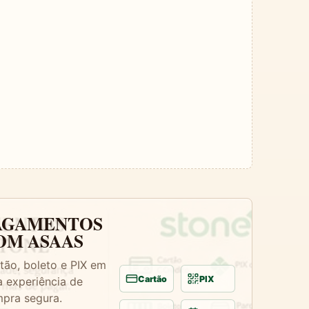
AGAMENTOS
OM ASAAS
tão, boleto e PIX em
Cartão
PIX
 experiência de
pra segura.