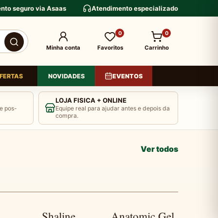
nto seguro via Asaas
Atendimento especializado
0
0
Minha conta
Favoritos
Carrinho
FERTAS
NOVIDADES
EVENTOS
LOJA FISICA + ONLINE
e pos-
Equipe real para ajudar antes e depois da
compra.
›
MÍLIA
Ver todos
Shaline
Anatomic Gel