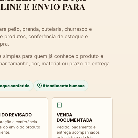
NLINE E ENVIO PARA
ra peão, prenda, cutelaria, churrasco e
e produtos, conferência de estoque e
pra.
a simples para quem já conhece o produto e
mar tamanho, cor, material ou prazo de entrega
toque conferido
Atendimento humano
IDO REVISADO
VENDA
DOCUMENTADA
ração e conferência
s do envio do produto
Pedido, pagamento e
liente.
entrega acompanhados
pelo sistema da loja.