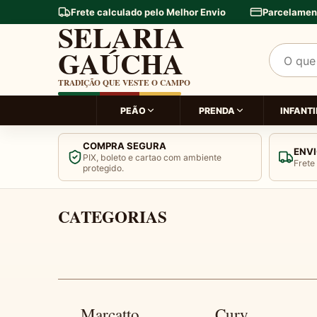
Frete calculado pelo Melhor Envio
Parcelamen
SELARIA
GAÚCHA
Pesquis
TRADIÇÃO QUE VESTE O CAMPO
PEÃO
PRENDA
INFANTI
COMPRA SEGURA
ENVI
PIX, boleto e cartao com ambiente
Frete
protegido.
‹
TRADIÇÃO G
Banner 2 de 2
CATEGORIAS
Marcatto
Cury