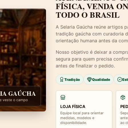
FÍSICA, VENDA O
TODO O BRASIL
A Selaria Gaúcha reúne artigos pa
tradição gaúcha com curadoria d
orientação humana antes da com
Nosso objetivo é deixar a compr
segura para quem precisa confir
antes de finalizar o pedido.
Tradição
Qualidade
Es
IA GAÚCHA
e veste o campo
LOJA FÍSICA
PED
Equipe local para orientar
Sepa
medidas, modelos e
ante
disponibilidade.
ao c