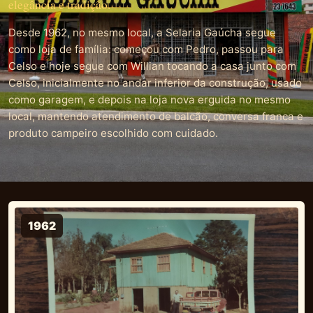
elegância e tradição.
Desde 1962, no mesmo local, a Selaria Gaúcha segue
como loja de família: começou com Pedro, passou para
Celso e hoje segue com Willian tocando a casa junto com
Celso, inicialmente no andar inferior da construção, usado
como garagem, e depois na loja nova erguida no mesmo
local, mantendo atendimento de balcão, conversa franca e
produto campeiro escolhido com cuidado.