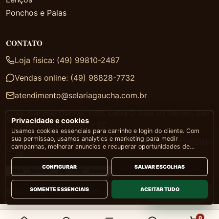
Ponchos e Palas
CONTATO
Loja fisica: (49) 99810-2487
Vendas online: (49) 98828-7732
atendimento@selariagaucha.com.br
Av. General Osorio, 1195, Letra D Sala 01 Terreo, Sao
Privacidade e cookies
Cristovao, Chapeco - SC
Usamos cookies essenciais para carrinho e login do cliente. Com
sua permissao, usamos analytics e marketing para medir
Selaria Gaucha Online LTDA - CNPJ 61.251.223/0001-
campanhas, melhorar anuncios e recuperar oportunidades de
16
venda.
CONFIGURAR
SALVAR ESCOLHAS
VISA
Master
Elo
PIX
Boleto
SOMENTE ESSENCIAIS
ACEITAR TUDO
WhatsApp
© 2026 Selaria Gaúcha. Todos os direitos reservados.
0