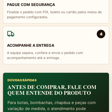
PAGUE COM SEGURANÇA
Finalize o pedido com PIX, boleto ou cartão pelos meios de
pagamento configurados.
4
ACOMPANHE A ENTREGA
A equipe separa, confere e envia o pedido com
acompanhamento até a entrega.
DÚVIDAS RÁPIDAS
ANTES DE COMPRAR, FALE COM
QUEM ENTENDE DO PRODUTO
Para botas, bombachas, chapéus e peças com
variação de medida, o atendimento pode