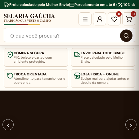
Frete calculado pelo Melhor Envio
Parcelamento em ate 6x
10% de d
SELARIA GAÚCHA
0
0
TRADIÇÃO QUE VESTE O CAMPO
Pesquisar produtos
COMPRA SEGURA
ENVIO PARA TODO BRASIL
PIX, boleto e cartao com
Frete calculado pelo Melhor
ambiente protegido.
Envio.
TROCA ORIENTADA
LOJA FISICA + ONLINE
Atendimento para tamanho, cor e
Equipe real para ajudar antes e
pos-venda.
depois da compra.
TRADIÇÃO GAÚCHA
Banner 2 de 2
‹
›