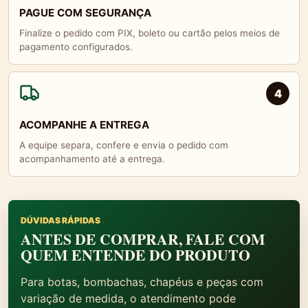
PAGUE COM SEGURANÇA
Finalize o pedido com PIX, boleto ou cartão pelos meios de
pagamento configurados.
4
ACOMPANHE A ENTREGA
A equipe separa, confere e envia o pedido com
acompanhamento até a entrega.
DÚVIDAS RÁPIDAS
ANTES DE COMPRAR, FALE COM
QUEM ENTENDE DO PRODUTO
Para botas, bombachas, chapéus e peças com
variação de medida, o atendimento pode