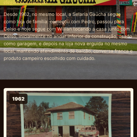
elegância e tradição.
Desde 1962, no mesmo local, a Selaria Gaúcha segue
como loja de família: começou com Pedro, passou para
Celso e hoje segue com Willian tocando a casa junto com
Celso, inicialmente no andar inferior da construção, usado
como garagem, e depois na loja nova erguida no mesmo
local, mantendo atendimento de balcão, conversa franca e
produto campeiro escolhido com cuidado.