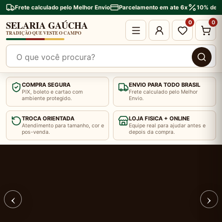
Frete calculado pelo Melhor Envio
Parcelamento em ate 6x
10% de d
SELARIA GAÚCHA
0
0
TRADIÇÃO QUE VESTE O CAMPO
Pesquisar produtos
COMPRA SEGURA
ENVIO PARA TODO BRASIL
PIX, boleto e cartao com
Frete calculado pelo Melhor
ambiente protegido.
Envio.
TROCA ORIENTADA
LOJA FISICA + ONLINE
Atendimento para tamanho, cor e
Equipe real para ajudar antes e
pos-venda.
depois da compra.
TRADIÇÃO GAÚCHA
Banner 2 de 2
‹
›