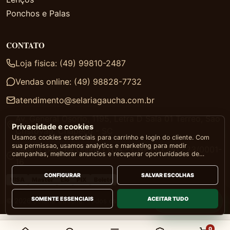
Ponchos e Palas
CONTATO
Loja fisica: (49) 99810-2487
Vendas online: (49) 98828-7732
atendimento@selariagaucha.com.br
Av. General Osorio, 1195, Letra D Sala 01 Terreo, Sao
Privacidade e cookies
Cristovao, Chapeco - SC
Usamos cookies essenciais para carrinho e login do cliente. Com
sua permissao, usamos analytics e marketing para medir
Selaria Gaucha Online LTDA - CNPJ 61.251.223/0001-
campanhas, melhorar anuncios e recuperar oportunidades de
16
venda.
CONFIGURAR
SALVAR ESCOLHAS
VISA
Master
Elo
PIX
Boleto
SOMENTE ESSENCIAIS
ACEITAR TUDO
WhatsApp
© 2026 Selaria Gaúcha. Todos os direitos reservados.
0