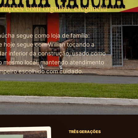
gerações com orgulho, elegância
úcha segue como loja de família:
 hoje segue com Willian tocando a
dar inferior da construção, usado como
 no mesmo local, mantendo atendimento
mpeiro escolhido com cuidado.
TRÊS GERAÇÕES