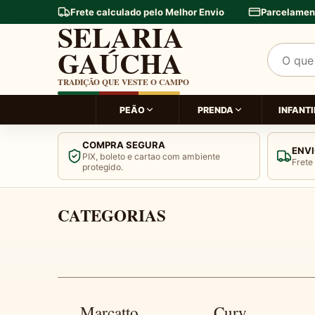
Frete calculado pelo Melhor Envio
Parcelamen
SELARIA
GAÚCHA
Pesquis
TRADIÇÃO QUE VESTE O CAMPO
PEÃO
PRENDA
INFANTI
COMPRA SEGURA
ENVI
PIX, boleto e cartao com ambiente
Frete
protegido.
‹
TRADIÇÃO G
Banner 2 de 2
CATEGORIAS
Marcatto
Cury