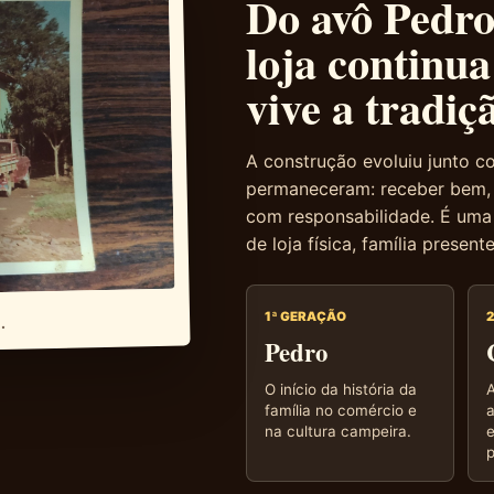
Do avô Pedro 
loja continu
vive a tradiç
A construção evoluiu junto co
permaneceram: receber bem, o
com responsabilidade. É uma
de loja física, família presente
1ª GERAÇÃO
.
Pedro
O início da história da
A
família no comércio e
a
na cultura campeira.
p