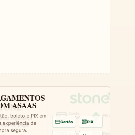
AGAMENTOS
OM ASAAS
tão, boleto e PIX em
Cartão
PIX
 experiência de
pra segura.