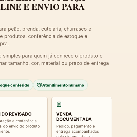
NLINE E ENVIO PARA
ra peão, prenda, cutelaria, churrasco e
e produtos, conferência de estoque e
pra.
a simples para quem já conhece o produto e
mar tamanho, cor, material ou prazo de entrega
toque conferido
Atendimento humano
IDO REVISADO
VENDA
DOCUMENTADA
ração e conferência
s do envio do produto
Pedido, pagamento e
liente.
entrega acompanhados
pelo sistema da loja.