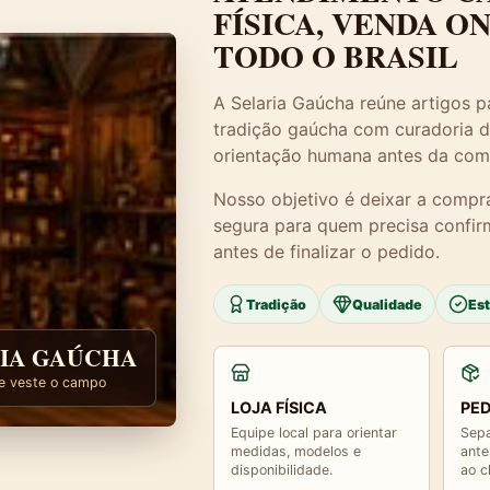
FÍSICA, VENDA O
TODO O BRASIL
A Selaria Gaúcha reúne artigos pa
tradição gaúcha com curadoria d
orientação humana antes da com
Nosso objetivo é deixar a compr
segura para quem precisa confir
antes de finalizar o pedido.
Tradição
Qualidade
Es
IA GAÚCHA
e veste o campo
LOJA FÍSICA
PED
Equipe local para orientar
Sepa
medidas, modelos e
ante
disponibilidade.
ao c