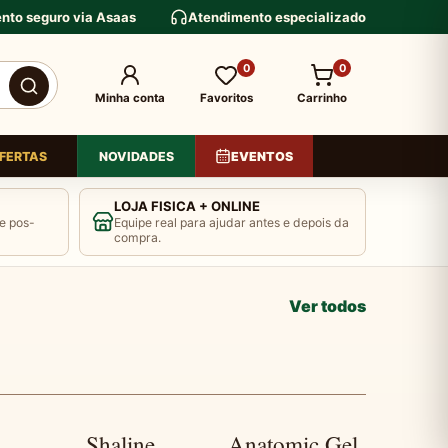
nto seguro via Asaas
Atendimento especializado
0
0
Minha conta
Favoritos
Carrinho
FERTAS
NOVIDADES
EVENTOS
LOJA FISICA + ONLINE
e pos-
Equipe real para ajudar antes e depois da
compra.
›
MÍLIA
Ver todos
Shaline
Anatomic Gel