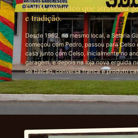
Estilo autêntico que atravessa 
e tradição.
Desde 1962, no mesmo local, a Selaria Ga
começou com Pedro, passou para Celso e
casa junto com Celso, inicialmente no an
garagem, e depois na loja nova erguida
de balcão, conversa franca e produto ca