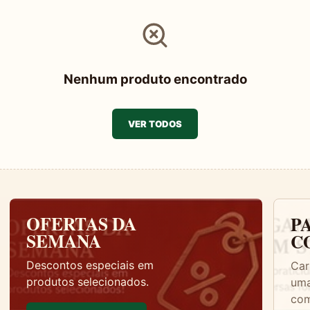
Nenhum produto encontrado
VER TODOS
OFERTAS DA
P
SEMANA
C
Descontos especiais em
Car
produtos selecionados.
uma
com