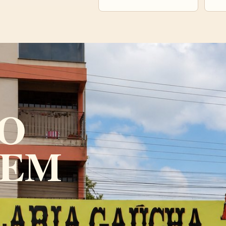
O
 EM